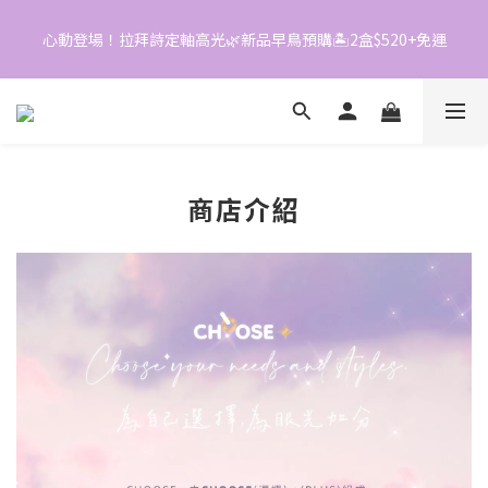
4
3
5
2
1
3
2
4
1
0
心動登場！拉拜詩定軸高光🌿新品早鳥預購🏝️2盒$520+免運
📱加入官方LINE｜領$50折價券
2
1
3
0
1
0
2
0
1
📱加入官方LINE｜領$50折價券
0
商店介紹