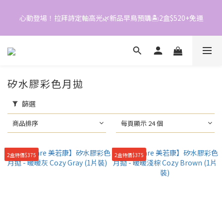
0
6
1
2
5
5
0
1
4
心動登場！拉拜詩定軸高光🌿新品早鳥預購🏝️2盒$520+免運
📱加入官方LINE｜領$50折價券
4
0
3
3
2
2
1
📱加入官方LINE｜領$50折價券
1
0
0
矽水膠彩色月拋
篩選
商品排序
每頁顯示 24 個
2盒特價$375
2盒特價$375