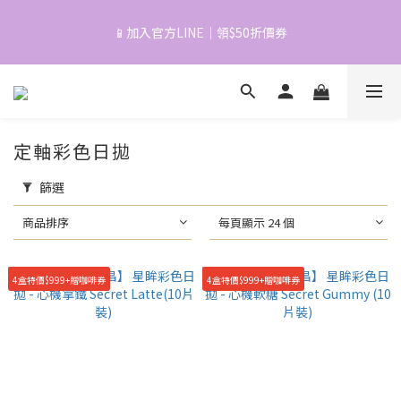
5
5
6
7
8
8
4
4
5
6
7
7
📱加入官方LINE｜領$50折價券
📱加入官方LINE｜領$50折價券
3
3
4
5
6
6
2
2
3
4
5
5
1
1
2
3
4
4
9
『五六日限定』月老加持款！可糖.拉拜詩單盒特價$189起
0
0
:
1
2
:
3
9
:
3
8
立即配送
日
時
分
秒
0
1
2
8
2
7
0
1
7
1
6
定軸彩色日拋
0
6
0
5
心動登場！拉拜詩定軸高光🌿新品早鳥預購🏝️2盒$520+免運
5
4
篩選
4
3
3
2
商品排序
每頁顯示 24 個
📱加入官方LINE｜領$50折價券
2
1
1
0
0
4盒特價$999+贈咖啡券
4盒特價$999+贈咖啡券