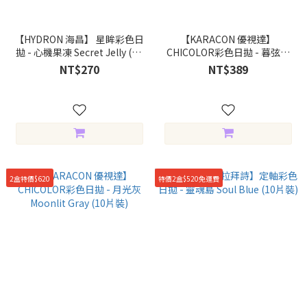
【HYDRON 海昌】 星眸彩色日
【KARACON 優視達】
拋 - 心機果凍 Secret Jelly (10
CHICOLOR彩色日拋 - 暮弦棕
片裝)
Lunar Brown (10片裝)
NT$270
NT$389
2盒特價$620
特價2盒$520免運費