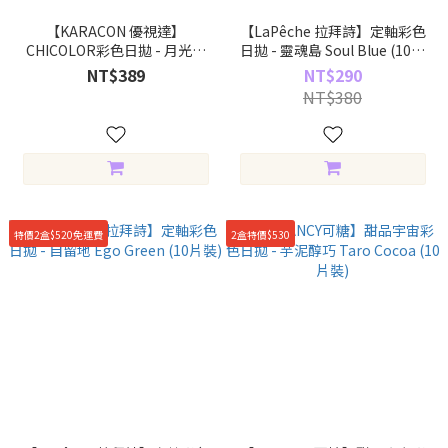
【KARACON 優視達】
【LaPêche 拉拜詩】定軸彩色
CHICOLOR彩色日拋 - 月光灰
日拋 - 靈魂島 Soul Blue (10片
Moonlit Gray (10片裝)
裝)
NT$389
NT$290
NT$380
特價2盒$520免運費
2盒特價$530