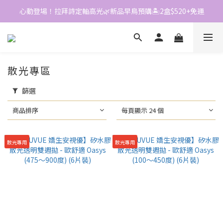
心動登場！拉拜詩定軸高光🌿新品早鳥預購🏝️2盒$520+免運
📱加入官方LINE｜領$50折價券
📱加入官方LINE｜領$50折價券
散光專區
篩選
商品排序
每頁顯示 24 個
散光專用
散光專用