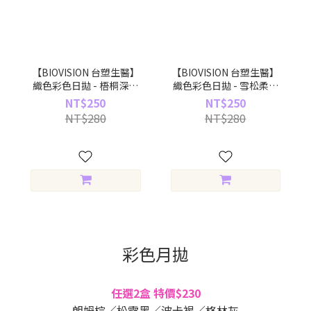
【BIOVISION 台塑生醫】
【BIOVISION 台塑生醫】
織色彩色日拋 - 梧桐深褐
織色彩色日拋 - 雪松柔棕
Honey Hazel (10片裝)
Grace Brown (10片裝)
NT$250
NT$250
NT$280
NT$280
彩色月拋
任選2盒 特價$230
朗姆棕／松露黑／波卡褐／格林灰