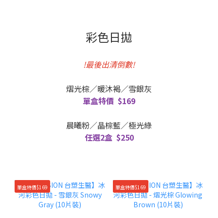
彩色日拋
!最後出清倒數!
熠光棕／暖沐褐／雪銀灰
單盒特價 $169
晨曦粉／晶棕藍／極光綠
任選2盒 $250
單盒特價$169
單盒特價$169