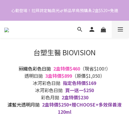
0
0
1
2
5
0
1
4
心動登場！拉拜詩定軸高光🌿新品早鳥預購🏝️2盒$520+免運
📱加入官方LINE｜領$50折價券
0
3
2
1
📱加入官方LINE｜領$50折價券
0
台塑生醫 BIOVISION
🆕織色彩色日拋
2盒特價$460
（現省$100!）
透明日拋
3盒特價$899
（原價$1,050）
冰河彩色日拋
指定色特價$169
冰河彩色日拋
買一送一$250
彩色月拋
2盒特價$230
濾藍光透明月拋
2盒特價$250+贈CHOOSE+多效保養液
120ml