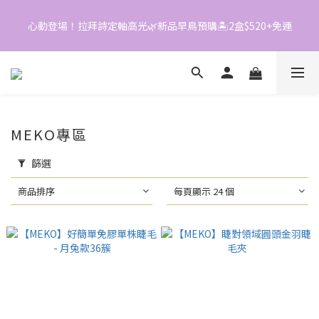
0
2
1
2
1
0
1
心動登場！拉拜詩定軸高光🌿新品早鳥預購🏝️2盒$520+免運
📱加入官方LINE｜領$50折價券
0
0
📱加入官方LINE｜領$50折價券
MEKO專區
篩選
商品排序
每頁顯示 24 個