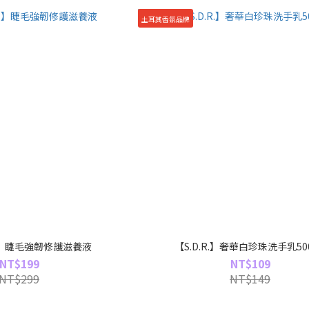
土耳其香氛品牌
】睫毛強韌修護滋養液
【S.D.R.】奢華白珍珠洗手乳50
NT$199
NT$109
NT$299
NT$149