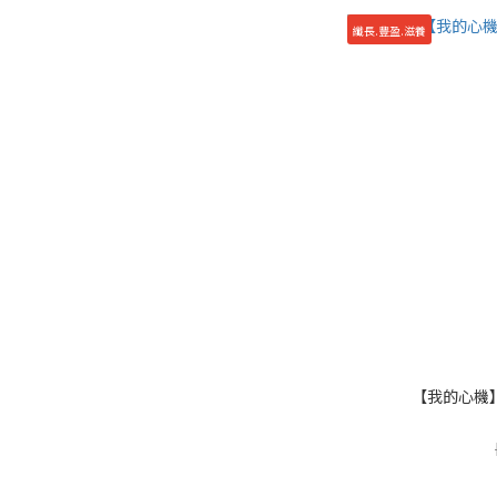
纖長.豐盈.滋養
【我的心機