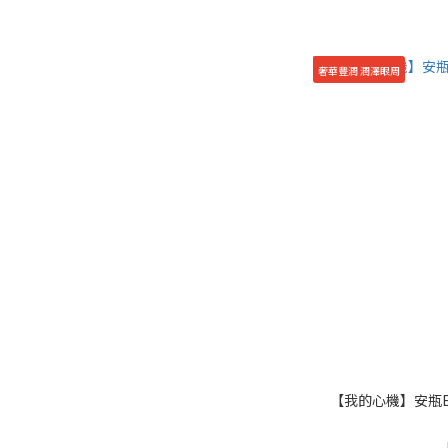
奢華豐潤 潤澤眼周
【我的心機】安瓶E