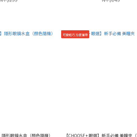
可愛輕巧 方便攜帶
眼選】隱形眼鏡水盒（顏色隨機）
【CHOOSE+ 眼選】新手必備 美瞳夾