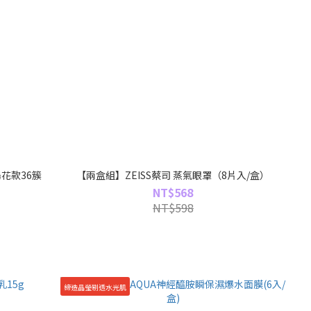
陽花款36簇
【兩盒組】ZEISS蔡司 蒸氣眼罩（8片入/盒）
NT$568
NT$598
締造晶瑩剔透水光肌