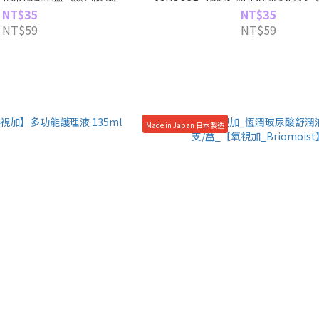
NT$35
NT$35
NT$59
NT$59
Made in Japan 日本製造