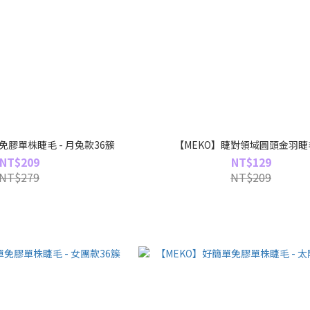
免膠單株睫毛 - 月兔款36簇
【MEKO】睫對領域圓頭金羽睫
NT$209
NT$129
NT$279
NT$209