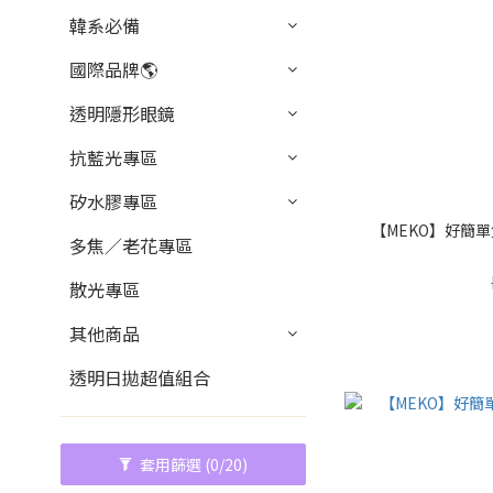
韓系必備
國際品牌🌎
透明隱形眼鏡
抗藍光專區
矽水膠專區
【MEKO】好簡單
多焦／老花專區
散光專區
其他商品
透明日拋超值組合
套用篩選
(0/20)