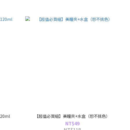
20ml
【超值必買組】美瞳夾+水盒（恕不挑色）
NT$49
NT$118