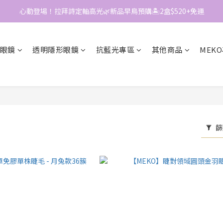
心動登場！拉拜詩定軸高光🌿新品早鳥預購🏝️2盒$520+免運
📱加入官方LINE｜領$50折價券
📱加入官方LINE｜領$50折價券
眼鏡
透明隱形眼鏡
抗藍光專區
其他商品
MEK
篩