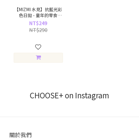
【MIZMI 水見】抗藍光彩
色日拋 - 童年的零食
Memories (10片裝)
NT$249
NT$290
CHOOSE+ on Instagram
關於我們