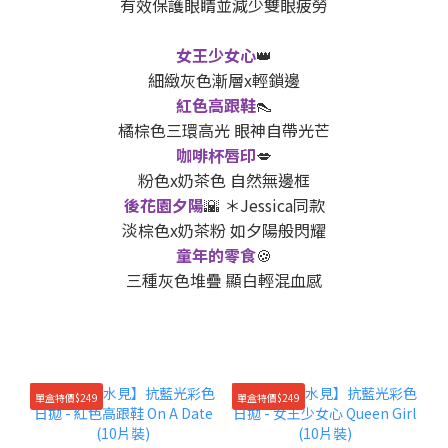
有效保護眼睛並減少雙眼疲勞
女王少女心
👑
細緻灰色漸層x輕鎖邊
紅色高跟鞋
👠
橘棕色三環高光 眼神自帶光芒
咖啡杯唇印
💋
粉色x奶茶色 自然無邊框
後花園夕陽
🌇 ＊Jessica同款
淡棕色x奶茶粉 如夕陽般閃耀
童年的零食
🍪
三種灰色堆疊 顯白輕混血感
單盒特價$249
單盒特價$249