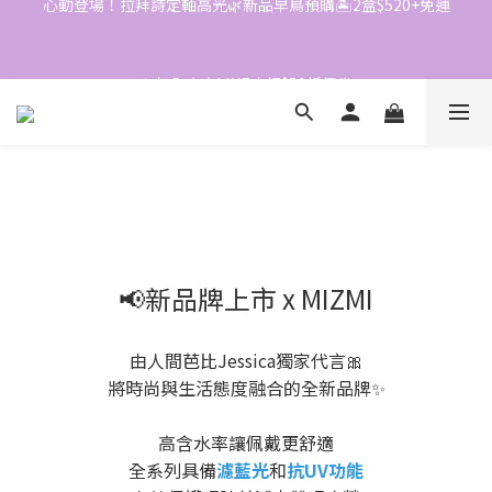
4
3
📱加入官方LINE｜領$50折價券
2
📱加入官方LINE｜領$50折價券
1
0
📢新品牌上市 x MIZMI
由人間芭比Jessica獨家代言🎀
將時尚與生活態度融合的全新品牌✨
高含水率讓佩戴更舒適
全系列具備
濾藍光
和
抗UV功能