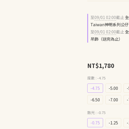
至
09/01 02:00
截止
全
Taiwan神明系列
至
09/01 02:00
截止
全
吊飾（送完為止）
NT$1,780
度數
: -4.75
-4.75
-5.00
-
-6.50
-7.00
-
散光
: -0.75
-0.75
-1.25
-