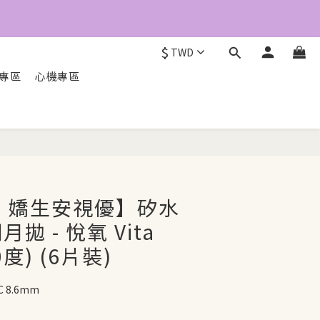
6
5
4
$
3
TWD
2
O專區
心機專區
1
0
立即配送
UE 嬌生安視優】矽水
拋 - 悅氧 Vita
0度) (6片裝)
 8.6mm