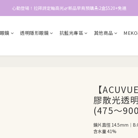
0
2
心動登場！拉拜詩定軸高光🌿新品早鳥預購🏝️2盒$520+免運
📱加入官方LINE｜領$50折價券
1
0
📱加入官方LINE｜領$50折價券
眼鏡
透明隱形眼鏡
抗藍光專區
其他商品
MEK
【ACUV
膠散光透明月
(475～90
鏡片直徑 14.5mm｜B.C
含水量 41%