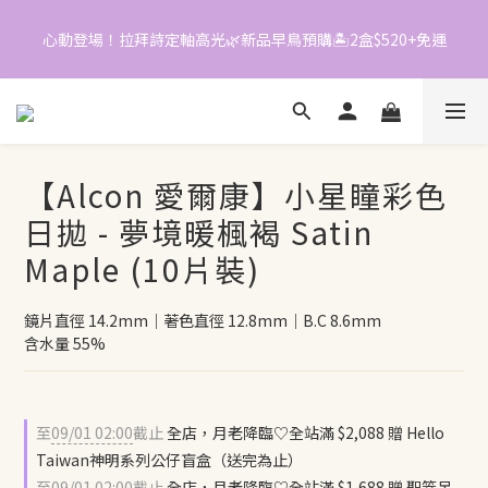
6
4
2
5
5
3
1
4
心動登場！拉拜詩定軸高光🌿新品早鳥預購🏝️2盒$520+免運
📱加入官方LINE｜領$50折價券
4
2
0
3
3
1
2
2
0
1
📱加入官方LINE｜領$50折價券
1
0
0
【Alcon 愛爾康】小星瞳彩色
日拋 - 夢境暖楓褐 Satin
Maple (10片裝)
鏡片直徑 14.2mm｜著色直徑 12.8mm｜B.C 8.6mm
含水量 55%
至
09/01 02:00
截止
全店，月老降臨♡全站滿 $2,088 贈 Hello
Taiwan神明系列公仔盲盒（送完為止）
至
09/01 02:00
截止
全店，月老降臨♡全站滿 $1,688 贈 聖筊吊