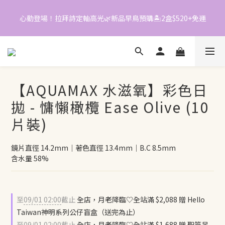
0
6
心動登場！拉拜詩定軸高光🌿新品早鳥預購🏝️2盒$520+免運
5
📱加入官方LINE｜領$50折價券
4
3
📱加入官方LINE｜領$50折價券
2
1
0
【AQUAMAX 水滋氧】彩色日
拋 - 慵懶橄欖 Ease Olive (10
片裝)
鏡片直徑 14.2mm｜著色直徑 13.4mm｜B.C 8.5mm
含水量 58%
至
09/01 02:00
截止
全店，月老降臨♡全站滿 $2,088 贈 Hello
Taiwan神明系列公仔盲盒（送完為止）
至
09/01 02:00
截止
全店，月老降臨♡全站滿 $1,688 贈 聖筊吊