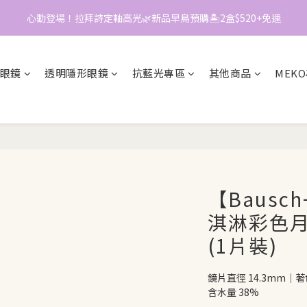
0
1
1
3
心動登場！拉拜詩定軸高光🌿新品早鳥預購🏝️2盒$520+免運
0
0
2
📱加入官方LINE｜領$50折價券
1
📱加入官方LINE｜領$50折價券
0
眼鏡
透明隱形眼鏡
抗藍光專區
其他商品
MEK
【Bausc
淇淋彩色月拋
(1片裝)
鏡片直徑 14.3mm｜著色
含水量 38%