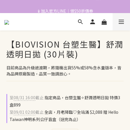
📱加入官方LINE｜領$50折價券
📱加入官方LINE｜領$50折價券
【BIOVISION 台塑生醫】舒潤
透明日拋 (30片裝)
目前商品為升級過渡期，將隨機出貨55%或58%含水量版本，皆
為品牌原廠製造，品質一致請放心。
至
08/31 16:00
截止
指定商品，台塑生醫✧舒潤透明日拋 特價3
盒899
至
09/01 02:00
截止
全店，月老降臨♡全站滿 $2,088 贈 Hello
Taiwan神明系列公仔盲盒（送完為止）