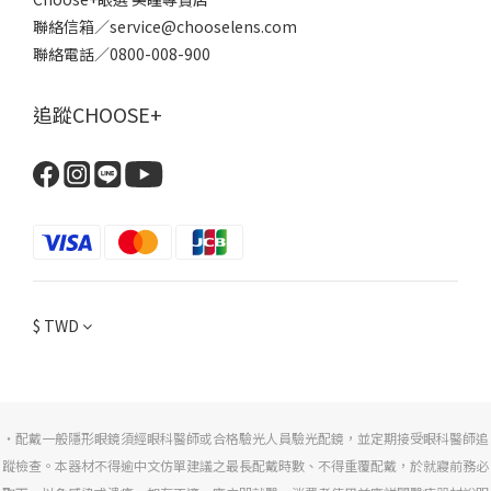
聯絡信箱／service@chooselens.com
聯絡電話／0800-008-900
追蹤CHOOSE+
$
TWD
・配戴一般隱形眼鏡須經眼科醫師或合格驗光人員驗光配鏡，並定期接受眼科醫師追
蹤檢查。本器材不得逾中文仿單建議之最長配戴時數、不得重覆配戴，於就寢前務必