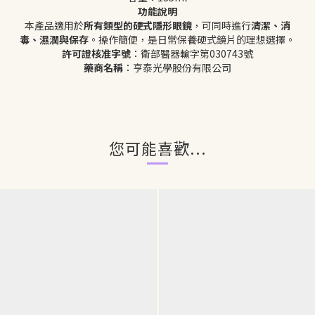
功能說明
本產品適用於
所有類型的硬式隱形眼鏡
，可同時進行
清潔、消
毒、濕潤與保存
。操作簡便，是日常保養硬式鏡片的理想選擇。
許可證核准字號
：衛部醫器輸字第030743號
藥商名稱
：亨泰光學股份有限公司
您可能喜歡...