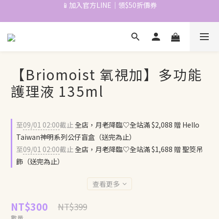
📱加入官方LINE｜領$50折價券
📱加入官方LINE｜領$50折價券
心動登場！拉拜詩定軸高光🌿新品早鳥預購🏝️2盒$520+免運
📱加入官方LINE｜領$50折價券
【Briomoist 氧視加】多功能
護理液 135ml
至
09/01 02:00
截止
全店，月老降臨♡全站滿 $2,088 贈 Hello
Taiwan神明系列公仔盲盒（送完為止）
至
09/01 02:00
截止
全店，月老降臨♡全站滿 $1,688 贈 聖筊吊
飾（送完為止）
查看更多
NT$300
NT$399
數量