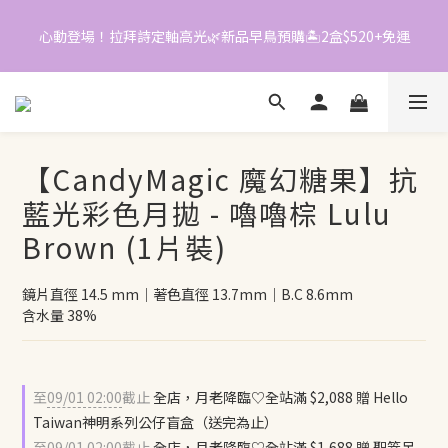
0
5
📱加入官方LINE｜領$50折價券
4
3
📱加入官方LINE｜領$50折價券
2
1
0
【CandyMagic 魔幻糖果】抗
藍光彩色月拋 - 嚕嚕棕 Lulu
Brown (1片裝)
鏡片直徑 14.5 mm｜著色直徑 13.7mm｜B.C 8.6mm
含水量 38%
至
09/01 02:00
截止
全店，月老降臨♡全站滿 $2,088 贈 Hello
Taiwan神明系列公仔盲盒（送完為止）
至
09/01 02:00
截止
全店，月老降臨♡全站滿 $1,688 贈 聖筊吊