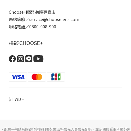
Choose+眼選 美瞳專賣店
聯絡信箱／service@chooselens.com
聯絡電話／0800-008-900
追蹤CHOOSE+
$
TWD
・配戴一般隱形眼鏡須經眼科醫師或合格驗光人員驗光配鏡，並定期接受眼科醫師追