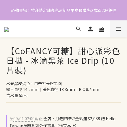
5
7
5
9
5
5
9
4
6
4
8
4
4
8
📱加入官方LINE｜領$50折價券
📱加入官方LINE｜領$50折價券
3
5
3
7
3
3
7
2
4
2
6
2
2
6
1
3
1
5
1
1
5
9
『五六日限定』月老加持款！可糖.拉拜詩單盒特價$189起
0
2
:
0
4
:
0
0
:
4
8
立即配送
日
時
分
秒
1
3
3
7
0
2
2
6
【CoFANCY可糖】甜心派彩色
1
1
5
心動登場！拉拜詩定軸高光🌿新品早鳥預購🏝️2盒$520+免運
0
0
4
日拋 - 冰滴黑茶 Ice Drip (10
3
片裝)
2
📱加入官方LINE｜領$50折價券
1
0
水光黑皮蛋色！自帶打光燈氛圍
鏡片直徑 14.2mm｜著色直徑 13.3mm｜B.C 8.7mm
含水量 55%
至
09/01 02:00
截止
全店，月老降臨♡全站滿 $2,088 贈 Hello
Taiwan神明系列公仔盲盒（送完為止）