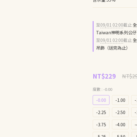
至
09/01 02:00
截止
全
Taiwan神明系列
至
09/01 02:00
截止
全
吊飾（送完為止）
NT$229
NT$2
度數
: -0.00
-0.00
-1.00
-
-2.25
-2.50
-
-3.75
-4.00
-
-5.25
-5.50
-