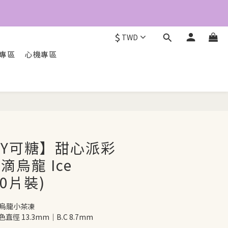
$
TWD
O專區
心機專區
立即配送
NCY可糖】甜心派彩
滴烏龍 Ice
10片裝)
烏龍小茶凍 
直徑 13.3mm｜B.C 8.7mm