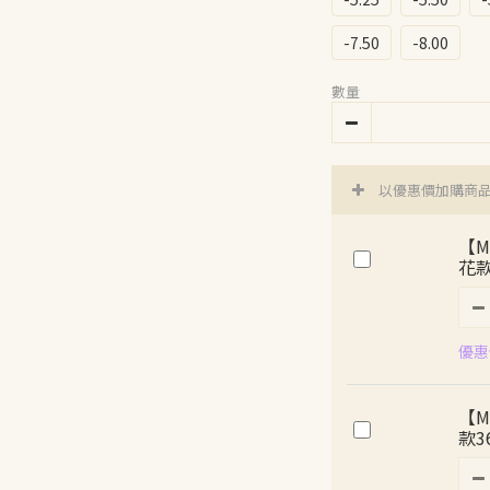
-7.50
-8.00
數量
以優惠價加購商
【M
花款
優惠價
【M
款3