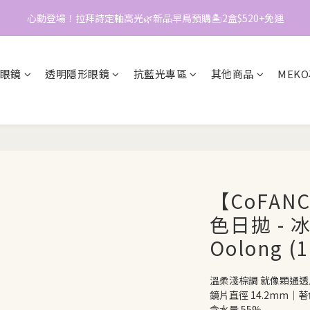
3
2
4
0
📱加入官方LINE｜領$50折價券
2
1
3
📱加入官方LINE｜領$50折價券
1
0
2
0
1
0
眼鏡
透明隱形眼鏡
抗藍光專區
其他商品
MEK
【CoFA
色日拋 - 冰
Oolong (
溫柔淺棕調 就像顆通透
鏡片直徑 14.2mm｜著色
含水量 55%