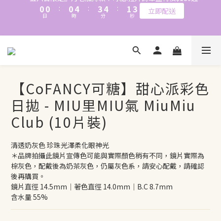
2
1
2
1
0
1
心動登場！拉拜詩定軸高光🌿新品早鳥預購🏝️2盒$520+免運
📱加入官方LINE｜領$50折價券
0
0
📱加入官方LINE｜領$50折價券
【CoFANCY可糖】甜心派彩色
日拋 - MIU里MIU氣 MiuMiu
Club (10片裝)
清透奶灰色 珍珠光澤柔化眼神光
＊品牌拍攝此鏡片宣傳色可能與實際顏色稍有不同，鏡片實際為
棕灰色，配戴後為奶茶灰色，仍屬灰色系，請安心配戴，請確認
後再購買。
鏡片直徑 14.5mm｜著色直徑 14.0mm｜B.C 8.7mm
含水量 55%