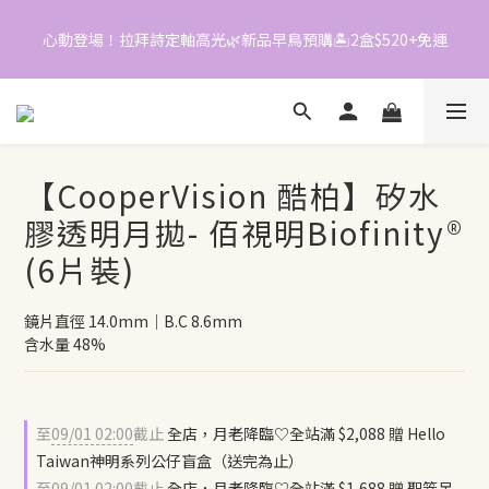
7
3
3
0
6
2
2
心動登場！拉拜詩定軸高光🌿新品早鳥預購🏝️2盒$520+免運
📱加入官方LINE｜領$50折價券
5
1
1
4
0
0
3
📱加入官方LINE｜領$50折價券
2
1
0
【CooperVision 酷柏】矽水
膠透明月拋- 佰視明Biofinity®
(6片裝)
鏡片直徑 14.0mm｜B.C 8.6mm
含水量 48%
至
09/01 02:00
截止
全店，月老降臨♡全站滿 $2,088 贈 Hello
Taiwan神明系列公仔盲盒（送完為止）
至
09/01 02:00
截止
全店，月老降臨♡全站滿 $1,688 贈 聖筊吊