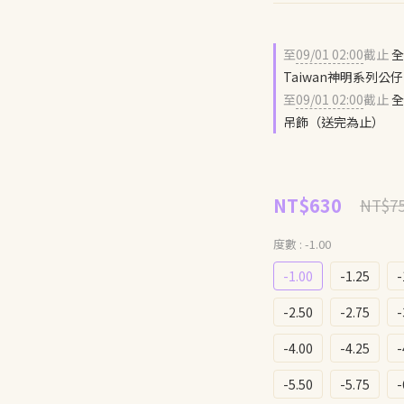
至
09/01 02:00
截止
全
Taiwan神明系列
至
09/01 02:00
截止
全
吊飾（送完為止）
NT$630
NT$7
度數
: -1.00
-1.00
-1.25
-
-2.50
-2.75
-
-4.00
-4.25
-
-5.50
-5.75
-