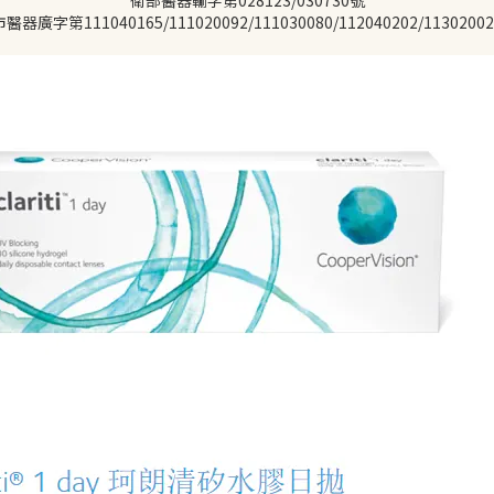
衛部醫器輸字第028123/030730號
醫器廣字第111040165/111020092/111030080/112040202/1130200