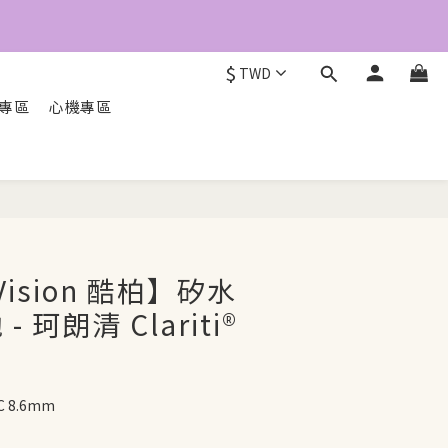
5
4
3
$
TWD
2
1
O專區
心機專區
0
立即配送
Vision 酷柏】矽水
 珂朗清 Clariti®
 8.6mm