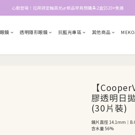
0
7
心動登場！拉拜詩定軸高光🌿新品早鳥預購🏝️2盒$520+免運
📱加入官方LINE｜領$50折價券
6
5
📱加入官方LINE｜領$50折價券
4
3
眼鏡
透明隱形眼鏡
抗藍光專區
其他商品
MEK
2
1
0
【Cooper
膠透明日拋 -
(30片裝)
鏡片直徑 14.1mm｜B.C
含水量 56%