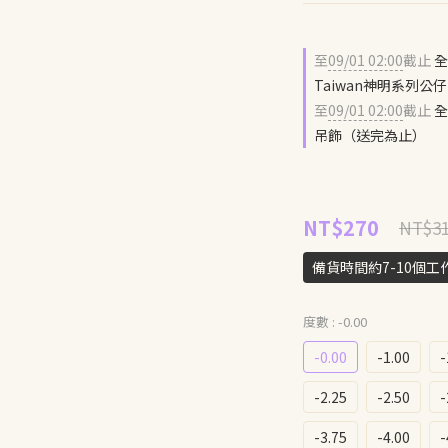
至
09/01 02:00
截止
全
Taiwan神明系列
至
09/01 02:00
截止
全
吊飾（送完為止）
NT$270
NT$3
備貨時間約7-10個
度數
: -0.00
-0.00
-1.00
-
-2.25
-2.50
-
-3.75
-4.00
-