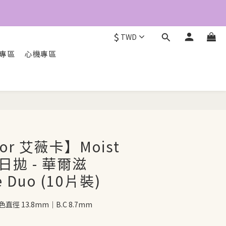
6
5
4
$
3
TWD
2
O專區
心機專區
1
0
立即配送
lor 艾薇卡】Moist
色日拋 - 華爾滋
te Duo (10片裝)
直徑 13.8mm｜B.C 8.7mm