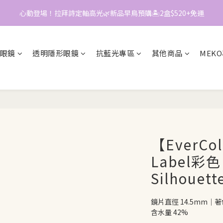
0
2
📱加入官方LINE｜領$50折價券
1
📱加入官方LINE｜領$50折價券
0
眼鏡
透明隱形眼鏡
抗藍光專區
其他商品
MEK
【EverCo
Label彩
Silhouet
鏡片直徑 14.5mm｜著色
含水量 42%