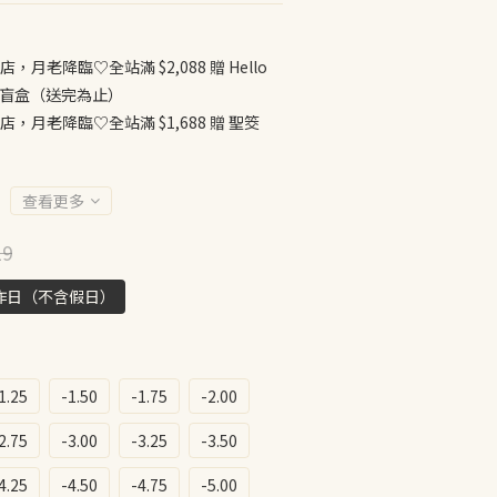
店，月老降臨♡全站滿 $2,088 贈 Hello
公仔盲盒（送完為止）
店，月老降臨♡全站滿 $1,688 贈 聖筊
查看更多
19
工作日（不含假日）
1.25
-1.50
-1.75
-2.00
2.75
-3.00
-3.25
-3.50
4.25
-4.50
-4.75
-5.00