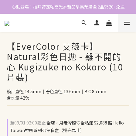
心動登場！拉拜詩定軸高光🌿新品早鳥預購🏝️2盒$520+免運
📱加入官方LINE｜領$50折價券
📱加入官方LINE｜領$50折價券
【EverColor 艾薇卡】
Natural彩色日拋 - 離不開的
心 Kugizuke no Kokoro (10
片裝)
鏡片直徑 14.5mm｜著色直徑 13.6mm｜B.C 8.7mm
含水量 42%
至
09/01 02:00
截止
全店，月老降臨♡全站滿 $2,088 贈 Hello
Taiwan神明系列公仔盲盒（送完為止）