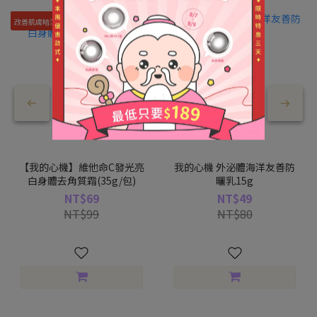
改善肌膚暗沉
【我的心機】維他命C發光亮
我的心機 外泌體海洋友善防
白身體去角質霜(35g/包)
曬乳15g
NT$69
NT$49
NT$99
NT$80