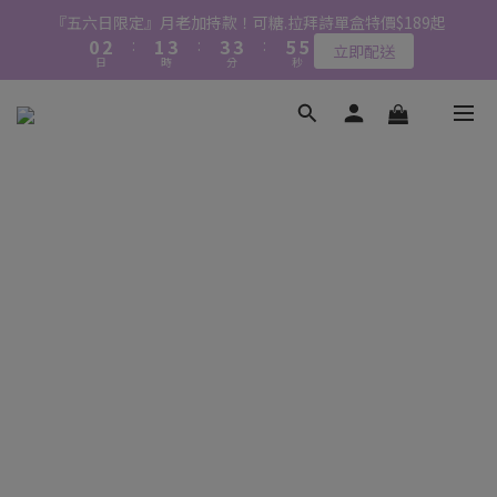
1
3
2
4
4
4
6
6
『五六日限定』月老加持款！可糖.拉拜詩單盒特價$189起
0
2
:
1
3
:
3
3
:
5
5
立即配送
📱加入官方LINE｜領$50折價券
日
時
分
秒
1
0
2
2
2
4
4
0
1
1
1
3
3
0
0
0
2
2
心動登場！拉拜詩定軸高光🌿新品早鳥預購🏝️2盒$520+免運
1
1
0
0
📱加入官方LINE｜領$50折價券