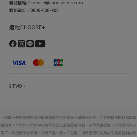
聯絡信箱／service@chooselens.com
聯絡電話／0800-008-900
追蹤CHOOSE+
$
TWD
・配戴一般隱形眼鏡須經眼科醫師或合格驗光人員驗光配鏡，並定期接受眼科醫師追
蹤檢查。本器材不得逾中文仿單建議之最長配戴時數、不得重覆配戴，於就寢前務必
取下，以免感染或潰瘍。如有不適，應立即就醫。消費者使用前應詳閱醫療器材說明