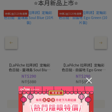
⭐本月新品上市⭐
特價2盒$520免運費
特價2盒$520免運費
【LaPêche 拉拜詩】定軸彩
【LaPêche 拉拜詩】定軸彩
色日拋 - 靈魂島 Soul Blue
色日拋 - 自留地 Ego Green
(10片裝)
(10片裝)
NT$290
NT$290
×
NT$380
NT$380