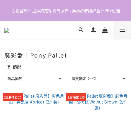
0
1
7
3
2
0
6
2
1
心動登場！拉拜詩定軸高光🌿新品早鳥預購🏝️2盒$520+免運
📱加入官方LINE｜領$50折價券
5
1
0
4
0
3
📱加入官方LINE｜領$50折價券
2
1
0
魔彩盤｜Pony Pallet
篩選
商品排序
每頁顯示 24 個
2盒特價$150
2盒特價$150