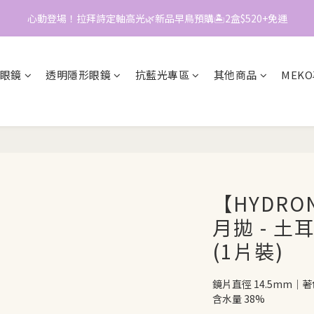
0
0
1
3
2
心動登場！拉拜詩定軸高光🌿新品早鳥預購🏝️2盒$520+免運
📱加入官方LINE｜領$50折價券
0
2
1
1
0
📱加入官方LINE｜領$50折價券
0
眼鏡
透明隱形眼鏡
抗藍光專區
其他商品
MEK
【HYDR
月拋 - 土耳
(1片裝)
鏡片直徑 14.5mm｜著色
含水量 38%