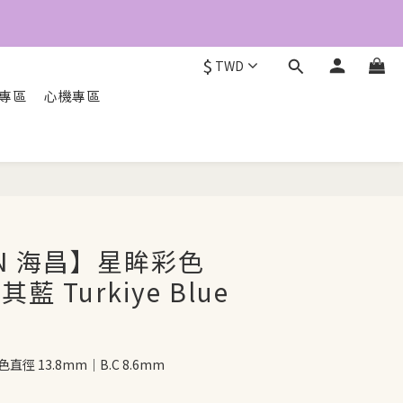
5
4
3
$
TWD
2
1
O專區
心機專區
0
立即配送
ON 海昌】星眸彩色
其藍 Turkiye Blue
直徑 13.8mm｜B.C 8.6mm