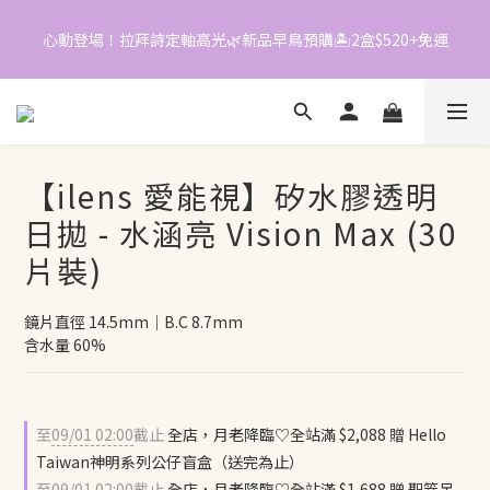
7
7
3
1
6
6
2
0
心動登場！拉拜詩定軸高光🌿新品早鳥預購🏝️2盒$520+免運
📱加入官方LINE｜領$50折價券
5
5
1
4
4
0
3
3
📱加入官方LINE｜領$50折價券
2
2
1
1
0
0
【ilens 愛能視】矽水膠透明
日拋 - 水涵亮 Vision Max (30
片裝)
鏡片直徑 14.5mm｜B.C 8.7mm
含水量 60%
至
09/01 02:00
截止
全店，月老降臨♡全站滿 $2,088 贈 Hello
Taiwan神明系列公仔盲盒（送完為止）
至
09/01 02:00
截止
全店，月老降臨♡全站滿 $1,688 贈 聖筊吊