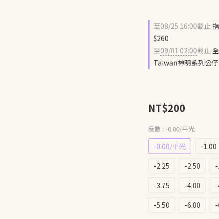
至
08/25 16:00
截止
指
$260
至
09/01 02:00
截止
全
Taiwan神明系列
NT$200
度數
: -0.00/平光
-0.00/平光
-1.00
-2.25
-2.50
-
-3.75
-4.00
-
-5.50
-6.00
-