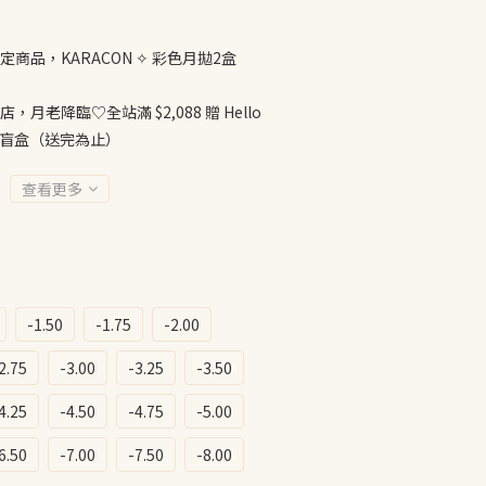
定商品，KARACON ✧ 彩色月拋2盒
店，月老降臨♡全站滿 $2,088 贈 Hello
公仔盲盒（送完為止）
查看更多
-1.50
-1.75
-2.00
2.75
-3.00
-3.25
-3.50
4.25
-4.50
-4.75
-5.00
6.50
-7.00
-7.50
-8.00