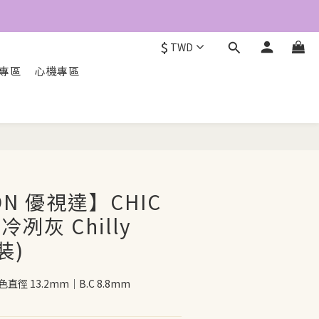
$
TWD
O專區
心機專區
立即配送
ON 優視達】CHIC
冷冽灰 Chilly
裝)
直徑 13.2mm｜B.C 8.8mm