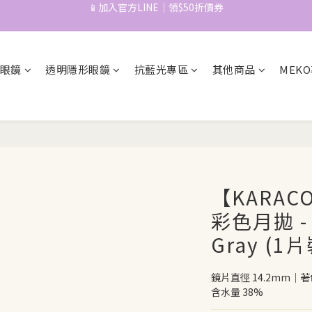
心動登場！拉拜詩定軸高光🌿新品早鳥預購🏝️2盒$520+免運
📱加入官方LINE｜領$50折價券
📱加入官方LINE｜領$50折價券
眼鏡
透明隱形眼鏡
抗藍光專區
其他商品
MEK
【KARAC
彩色月拋 - 
Gray (1片
鏡片直徑 14.2mm｜著色
含水量 38%