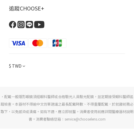
追蹤CHOOSE+
$
TWD
・配戴一般隱形眼鏡須經眼科醫師或合格驗光人員驗光配鏡，並定期接受眼科醫師追
蹤檢查。本器材不得逾中文仿單建議之最長配戴時數、不得重覆配戴，於就寢前務必
取下，以免感染或潰瘍。如有不適，應立即就醫。消費者使用前應詳閱醫療器材說明
書。消費者聯絡信箱：service@chooselens.com