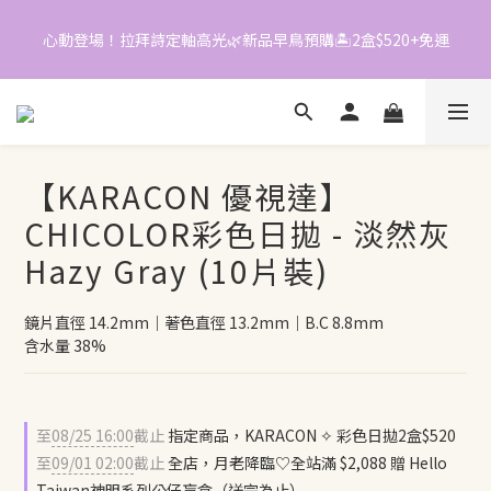
6
1
3
1
3
5
0
2
0
2
心動登場！拉拜詩定軸高光🌿新品早鳥預購🏝️2盒$520+免運
📱加入官方LINE｜領$50折價券
4
1
1
3
0
0
2
📱加入官方LINE｜領$50折價券
1
0
【KARACON 優視達】
CHICOLOR彩色日拋 - 淡然灰
Hazy Gray (10片裝)
鏡片直徑 14.2mm｜著色直徑 13.2mm｜B.C 8.8mm
含水量 38%
至
08/25 16:00
截止
指定商品，KARACON ✧ 彩色日拋2盒$520
至
09/01 02:00
截止
全店，月老降臨♡全站滿 $2,088 贈 Hello
Taiwan神明系列公仔盲盒（送完為止）