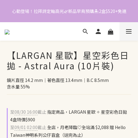
0
1
0
4
0
3
心動登場！拉拜詩定軸高光🌿新品早鳥預購🏝️2盒$520+免運
📱加入官方LINE｜領$50折價券
2
1
0
📱加入官方LINE｜領$50折價券
【LARGAN 星歐】星空彩色日
拋 - Astral Aura (10片裝)
鏡片直徑 14.2 mm｜著色直徑 13.4mm｜B.C 8.5mm
含水量 55%
至
08/30 16:00
截止
指定商品，LARGAN 星歐 ✧ 星空彩色日拋
4盒特價$900
至
09/01 02:00
截止
全店，月老降臨♡全站滿 $2,088 贈 Hello
Taiwan神明系列公仔盲盒（送完為止）