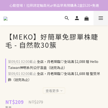
📱加入官方LINE｜領$50折價券
📱加入官方LINE｜領$50折價券
【MEKO】好簡單免膠單株睫
毛 - 自然款30簇
至
09/01 02:00
截止
全店，月老降臨♡全站滿 $2,088 贈 Hello
Taiwan神明系列公仔盲盒（送完為止）
至
09/01 02:00
截止
全店，月老降臨♡全站滿 $1,688 贈 聖筊吊
飾（送完為止）
查看更多
NT$209
NT$279
數量