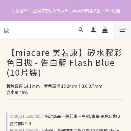
4
1
3
3
0
3
0
2
2
心動登場！拉拜詩定軸高光🌿新品早鳥預購🏝️2盒$520+免運
📱加入官方LINE｜領$50折價券
2
1
1
1
0
0
0
📱加入官方LINE｜領$50折價券
【miacare 美若康】矽水膠彩
色日拋 - 告白藍 Flash Blue
(10片裝)
鏡片直徑 14.1mm｜著色直徑 13.2mm｜B.C 8.7mm
含水量 49%
至
08/31 16:00
截止
指定商品，美若康 ✧星宿/幸福 彩色日拋 2
盒特價$700
至
09/01 02:00
截止
全店，月老降臨♡全站滿 $2,088 贈 Hello