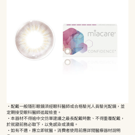
・配戴一般隱形眼鏡須經眼科醫師或合格驗光人員驗光配鏡，並
定期接受眼科醫師追蹤檢查。
・本器材不得逾中文仿單建議之最長配戴時數、不得重覆配戴，
於就寢前務必取下，以免感染或潰瘍。
・如有不適，應立即就醫。消費者使用前應詳閱醫療器材說明