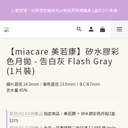
0
4
1
3
1
4
3
0
2
0
3
心動登場！拉拜詩定軸高光🌿新品早鳥預購🏝️2盒$520+免運
📱加入官方LINE｜領$50折價券
2
1
2
1
0
1
0
0
📱加入官方LINE｜領$50折價券
【miacare 美若康】矽水膠彩
色月拋 - 告白灰 Flash Gray
(1片裝)
鏡片直徑 14.3mm｜著色直徑 13.5mm｜B.C 8.7mm
含水量 45%
至
09/01 02:00
截止
指定商品，美若康 ✧ 矽水膠彩色月拋2盒
$375
至
09/01 02:00
截止
全店，月老降臨♡全站滿 $2,088 贈 Hello