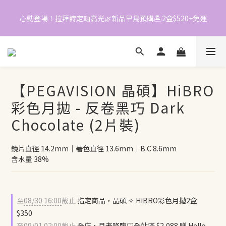
6
0
2
2
5
1
1
心動登場！拉拜詩定軸高光🌿新品早鳥預購🏝️2盒$520+免運
📱加入官方LINE｜領$50折價券
4
0
0
3
2
📱加入官方LINE｜領$50折價券
1
0
【PEGAVISION 晶碩】HiBRO
彩色月拋 - 反卷黑巧 Dark
Chocolate (2片裝)
鏡片直徑 14.2mm｜著色直徑 13.6mm｜B.C 8.6mm
含水量 38%
至
08/30 16:00
截止
指定商品，晶碩 ✧ HiBRO彩色月拋2盒
$350
至
09/01 02:00
截止
全店，月老降臨♡全站滿 $2,088 贈 Hello