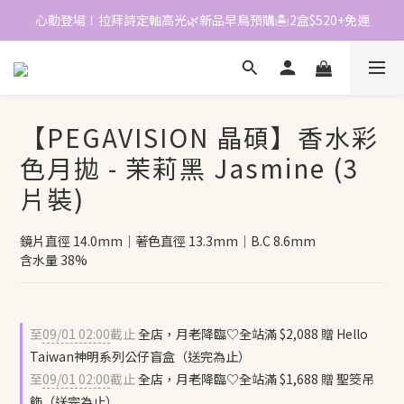
心動登場！拉拜詩定軸高光🌿新品早鳥預購🏝️2盒$520+免運
📱加入官方LINE｜領$50折價券
📱加入官方LINE｜領$50折價券
【PEGAVISION 晶碩】香水彩
色月拋 - 茉莉黑 Jasmine (3
片裝)
鏡片直徑 14.0mm｜著色直徑 13.3mm｜B.C 8.6mm
含水量 38%
至
09/01 02:00
截止
全店，月老降臨♡全站滿 $2,088 贈 Hello
Taiwan神明系列公仔盲盒（送完為止）
至
09/01 02:00
截止
全店，月老降臨♡全站滿 $1,688 贈 聖筊吊
飾（送完為止）