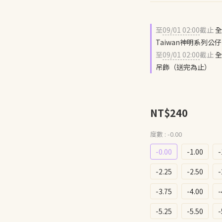
至
09/01 02:00
截止
全
Taiwan神明系列
至
09/01 02:00
截止
全
吊飾（送完為止）
NT$240
度數
: -0.00
-0.00
-1.00
-
-2.25
-2.50
-
-3.75
-4.00
-
-5.25
-5.50
-