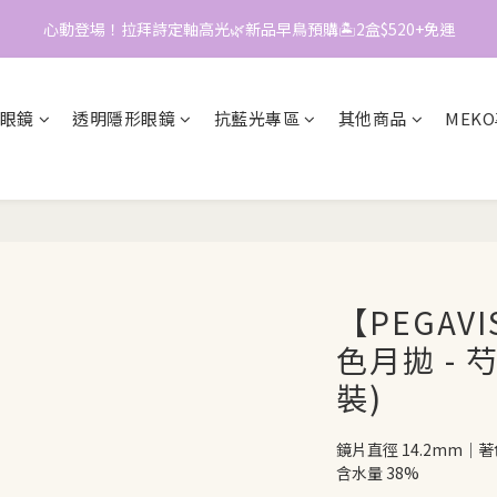
0
1
📱加入官方LINE｜領$50折價券
📱加入官方LINE｜領$50折價券
0
眼鏡
透明隱形眼鏡
抗藍光專區
其他商品
MEK
【PEGAV
色月拋 - 芍
裝)
鏡片直徑 14.2mm｜著色
含水量 38%