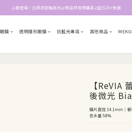
心動登場！拉拜詩定軸高光🌿新品早鳥預購🏝️2盒$520+免運
0
6
2
📱加入官方LINE｜領$50折價券
5
1
📱加入官方LINE｜領$50折價券
4
0
3
眼鏡
透明隱形眼鏡
抗藍光專區
其他商品
MEK
2
1
0
【ReVIA
後微光 Bia
鏡片直徑 14.1mm｜著色
含水量 58%