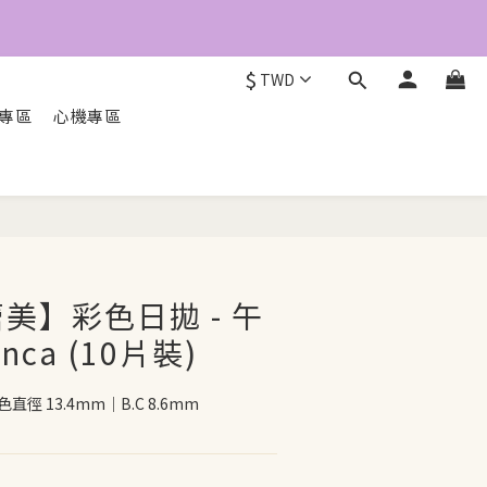
$
TWD
O專區
心機專區
立即配送
 蕾美】彩色日拋 - 午
nca (10片裝)
直徑 13.4mm｜B.C 8.6mm