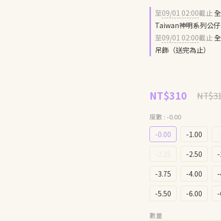
至
09/01 02:00
截止
全
Taiwan神明系列
至
09/01 02:00
截止
全
吊飾（送完為止）
NT$310
NT$3
度數
: -0.00
-0.00
-1.00
-
-2.25
-2.50
-
-3.75
-4.00
-
-5.50
-6.00
-
數量