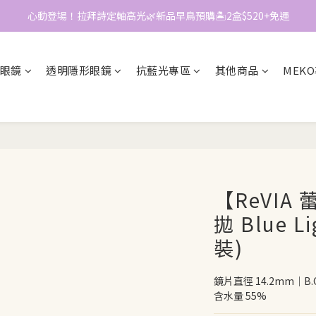
心動登場！拉拜詩定軸高光🌿新品早鳥預購🏝️2盒$520+免運
📱加入官方LINE｜領$50折價券
📱加入官方LINE｜領$50折價券
眼鏡
透明隱形眼鏡
抗藍光專區
其他商品
MEK
【ReVI
拋 Blue Li
裝)
鏡片直徑 14.2mm｜B.C
含水量 55%