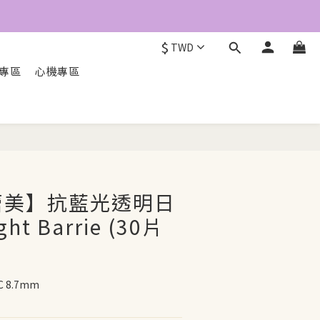
$
TWD
O專區
心機專區
立即配送
A 蕾美】抗藍光透明日
ght Barrie (30片
 8.7mm