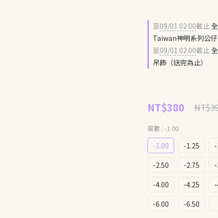
至
09/01 02:00
截止
全
Taiwan神明系列
至
09/01 02:00
截止
全
吊飾（送完為止）
NT$380
NT$3
度數
: -1.00
-1.00
-1.25
-
-2.50
-2.75
-
-4.00
-4.25
-
-6.00
-6.50
-