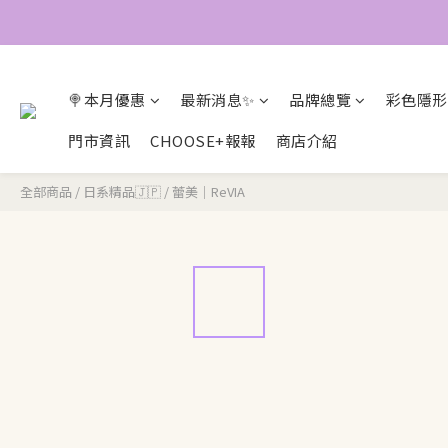
🍭本月優惠
最新消息✨
品牌總覽
彩色隱形
門市資訊
CHOOSE+報報
商店介紹
全部商品
/
日系精品🇯🇵
/
蕾美｜ReVIA