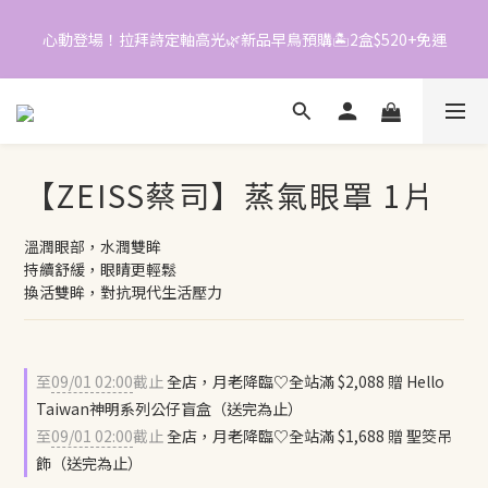
0
3
3
5
2
2
4
心動登場！拉拜詩定軸高光🌿新品早鳥預購🏝️2盒$520+免運
📱加入官方LINE｜領$50折價券
1
1
3
0
0
2
1
📱加入官方LINE｜領$50折價券
0
【ZEISS蔡司】蒸氣眼罩 1片
溫潤眼部，水潤雙眸
持續舒緩，眼睛更輕鬆
換活雙眸，對抗現代生活壓力
至
09/01 02:00
截止
全店，月老降臨♡全站滿 $2,088 贈 Hello
Taiwan神明系列公仔盲盒（送完為止）
至
09/01 02:00
截止
全店，月老降臨♡全站滿 $1,688 贈 聖筊吊
飾（送完為止）