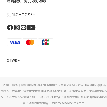
聯絡電話／0800-008-900
追蹤CHOOSE+
$
TWD
・配戴一般隱形眼鏡須經眼科醫師或合格驗光人員驗光配鏡，並定期接受眼科醫師追
蹤檢查。本器材不得逾中文仿單建議之最長配戴時數、不得重覆配戴，於就寢前務必
取下，以免感染或潰瘍。如有不適，應立即就醫。消費者使用前應詳閱醫療器材說明
書。消費者聯絡信箱：service@chooselens.com