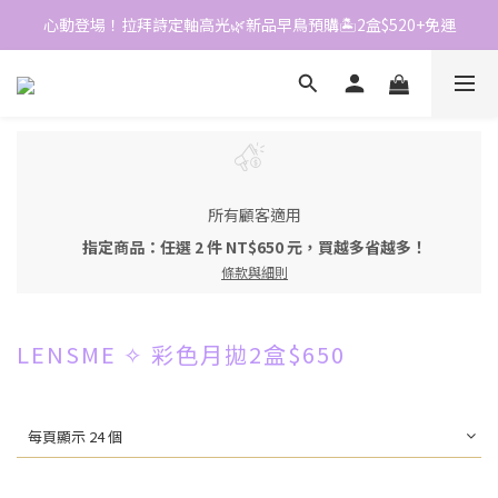
心動登場！拉拜詩定軸高光🌿新品早鳥預購🏝️2盒$520+免運
📱加入官方LINE｜領$50折價券
📱加入官方LINE｜領$50折價券
所有顧客適用
指定商品：任選 2 件 NT$650 元，買越多省越多！
條款與細則
LENSME ✧ 彩色月拋2盒$650
每頁顯示 24 個