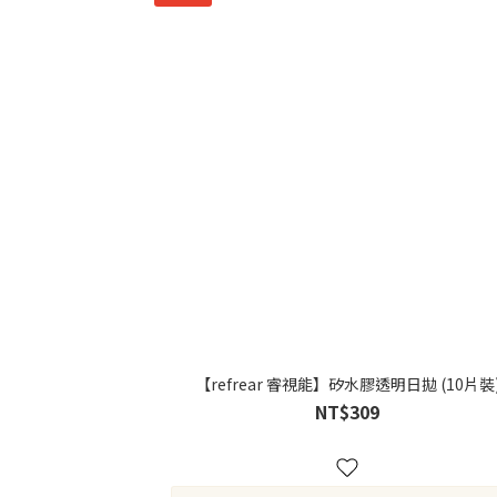
【refrear 睿視能】矽水膠透明日拋 (10片裝
NT$309