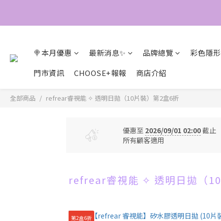
🍭本月優惠
最新消息✨
品牌總覽
彩色隱形
門市資訊
CHOOSE+報報
商店介紹
全部商品
refrear睿視能 ✧ 透明日拋（10片裝）第2盒6折
優惠至
2026/09/01 02:00
截止
所有顧客適用
refrear睿視能 ✧ 透明日拋（
第2盒6折