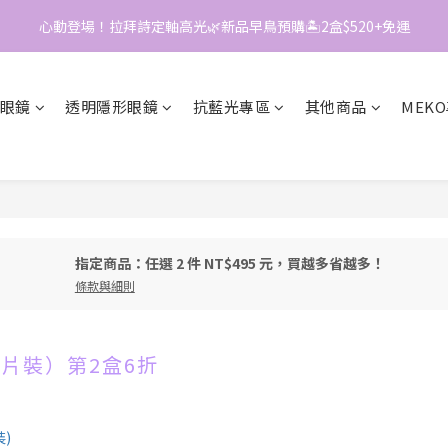
5
3
4
2
心動登場！拉拜詩定軸高光🌿新品早鳥預購🏝️2盒$520+免運
📱加入官方LINE｜領$50折價券
4
2
3
1
3
1
2
0
📱加入官方LINE｜領$50折價券
2
0
1
1
0
眼鏡
透明隱形眼鏡
抗藍光專區
其他商品
MEK
0
指定商品：任選 2 件 NT$495 元，買越多省越多！
條款與細則
10片裝）第2盒6折