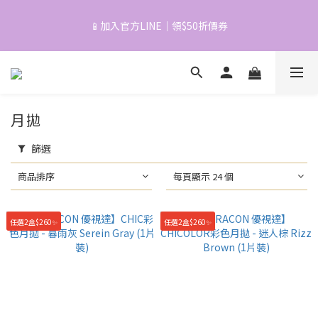
5
6
6
5
7
9
5
4
5
5
4
6
8
4
📱加入官方LINE｜領$50折價券
📱加入官方LINE｜領$50折價券
3
4
4
3
5
7
3
2
3
3
2
4
6
2
1
2
2
1
3
5
1
『五六日限定』月老加持款！可糖.拉拜詩單盒特價$189起
0
1
:
1
0
:
2
9
:
4
0
立即配送
日
時
分
秒
0
0
1
8
3
0
7
2
月拋
6
1
心動登場！拉拜詩定軸高光🌿新品早鳥預購🏝️2盒$520+免運
5
0
篩選
4
3
商品排序
每頁顯示 24 個
📱加入官方LINE｜領$50折價券
2
1
0
任選2盒$260✨
任選2盒$260✨