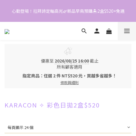
0
0
2
0
3
1
2
心動登場！拉拜詩定軸高光🌿新品早鳥預購🏝️2盒$520+免運
📱加入官方LINE｜領$50折價券
0
1
0
📱加入官方LINE｜領$50折價券
優惠至
2026/08/25 16:00
截止
所有顧客適用
指定商品：任選 2 件 NT$520 元，買越多省越多！
條款與細則
KARACON ✧ 彩色日拋2盒$520
每頁顯示 24 個