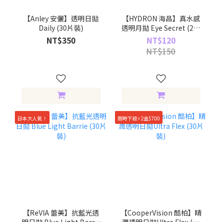
【Anley 安儷】透明日拋
【HYDRON 海昌】真水感
Daily (30片裝)
透明月拋 Eye Secret (2片
裝)
NT$350
NT$120
NT$150
日本大人氣！
限時下殺⚡2盒$700
【ReVIA 蕾美】抗藍光透
【CooperVision 酷柏】睛