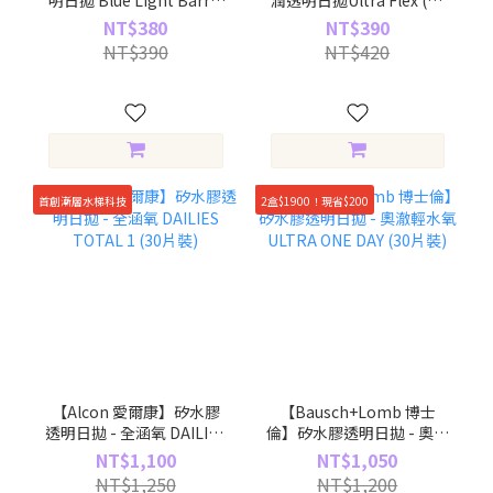
明日拋 Blue Light Barrie
潤透明日拋Ultra Flex (30
(30片裝)
片裝)
NT$380
NT$390
NT$390
NT$420
首創漸層水梯科技
2盒$1900！現省$200
【Alcon 愛爾康】矽水膠
【Bausch+Lomb 博士
透明日拋 - 全涵氧 DAILIES
倫】矽水膠透明日拋 - 奧澈
TOTAL 1 (30片裝)
輕水氧 ULTRA ONE DAY
NT$1,100
NT$1,050
(30片裝)
NT$1,250
NT$1,200