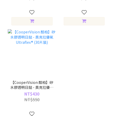
【CooperVision 酷柏】矽
水膠透明日拋 - 奧克拉優氧
Ultraflex® (30片裝)
NT$430
NT$550