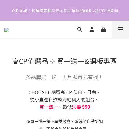
0
📱加入官方LINE｜領$50折價券
📱加入官方LINE｜領$50折價券
高CP值選品 ✧ 買一送一&銅板專區
多品牌買一送一！月拋百元有找！
CHOOSE+ 精選高 CP 值日、月拋，
從小直徑自然款到經典人氣組合，
買一送一
、最低
只要 $99
※買一送一請下單雙數盒，系統將自動折扣
※『下單盒數等於出貨盒數』