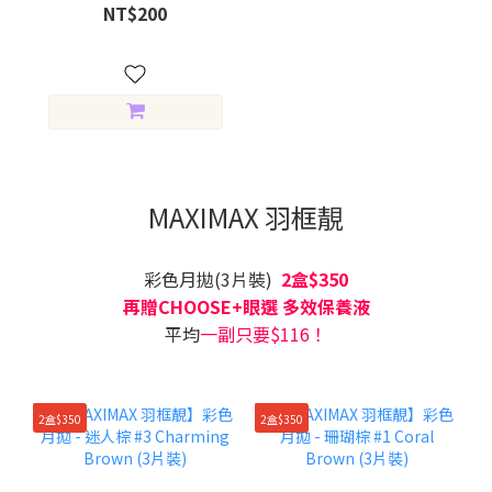
棕 Misty Brown (1片裝)
NT$200
MAXIMAX 羽框靚
彩色月拋(3片裝)
2盒$350
再贈CHOOSE+眼選 多效保養液
平均
一副只要$116！
2盒$350
2盒$350