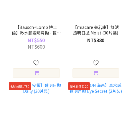
【Bausch+Lomb 博士
【miacare 美若康】舒活
倫】矽水膠透明月拋 - 輕水
透明日拋 Moist (30片裝)
氧 ULTRA (3片裝)
NT$550
NT$380
NT$600
6盒特價$1750
單盒特價$120