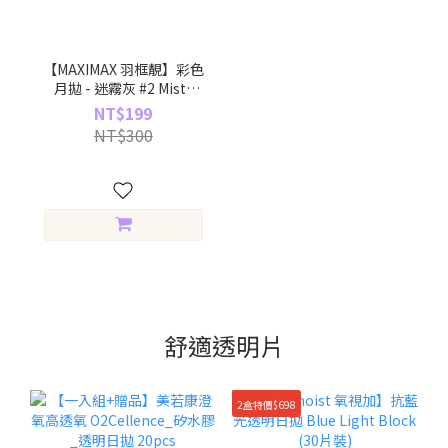
【MAXIMAX 羽框靚】彩色
月拋 - 迷霧灰 #2 Misty
Gray (3片裝)
NT$199
NT$300
舒適透明片
2盒特價$698