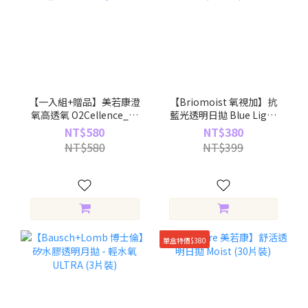
【一入組+贈品】美若康澄
【Briomoist 氧視加】抗
氧高透氧 O2Cellence_矽
藍光透明日拋 Blue Light
水膠_透明日拋 20pcs
Block (30片裝)
NT$580
NT$380
NT$580
NT$399
單盒特價$380