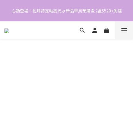
6
1
5
5
0
4
心動登場！拉拜詩定軸高光🌿新品早鳥預購🏝️2盒$520+免運
📱加入官方LINE｜領$50折價券
4
3
3
2
2
1
📱加入官方LINE｜領$50折價券
1
0
0