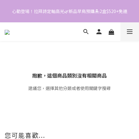
4
3
3
3
3
2
2
2
心動登場！拉拜詩定軸高光🌿新品早鳥預購🏝️2盒$520+免運
📱加入官方LINE｜領$50折價券
2
1
1
1
1
0
0
0
0
📱加入官方LINE｜領$50折價券
抱歉，這個商品類別沒有相關商品
建議您，選擇其他分類或者使用關鍵字搜尋
您可能喜歡...